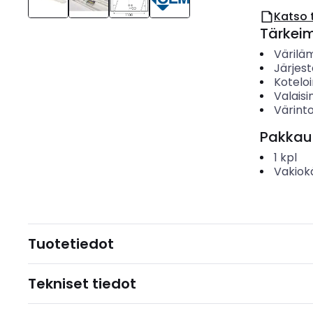
Katso 
Tärkei
Värilä
Järjes
Koteloi
Valais
Värinto
Pakkau
1
kpl
Vakiok
Tuotetiedot
Tekniset tiedot