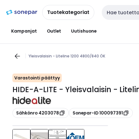
Siirry
Siirry
navigointiin
sisältöön
Tuotekategoriat
Haku
Kampanjat
Outlet
Uutishuone
Yleisvalaisin - Liteline 1200 4800/840 ÖK
Varastointi päättyy
HIDE-A-LITE - Yleisvalaisin - Lite
Kopioi
Kopioi
Sähkönro 4203078
Sonepar-ID 100097391