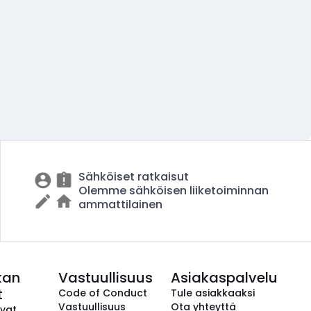
Sähköiset ratkaisut
Olemme sähköisen liiketoiminnan
ammattilainen
kan
Vastuullisuus
Asiakaspalvelu
t
Code of Conduct
Tule asiakkaaksi
Vastuullisuus
Ota yhteyttä
avat