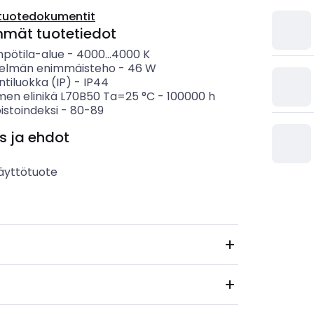
tuotedokumentit
mmät tuotetiedot
mpötila-alue
-
4000...4000
K
telmän enimmäisteho
-
46
W
ntiluokka (IP)
-
IP44
imen elinikä L70B50 Ta=25 °C
-
100000
h
istoindeksi
-
80-89
s ja ehdot
äyttötuote