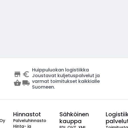
Huippuluokan logistiikka
Joustavat kuljetuspalvelut ja
varmat toimitukset kaikkialle
Suomeen.
Hinnastot
Sähköinen
Logistii
kauppa
palvelu
 Oy
Palveluhinnasto
Hinta- ja
EDI, OVT, XML,
Toimitust