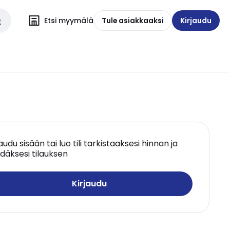
Etsi myymälä
Tule asiakkaaksi
Kirjaudu
jaudu sisään tai luo tili tarkistaaksesi hinnan ja
däksesi tilauksen
Kirjaudu