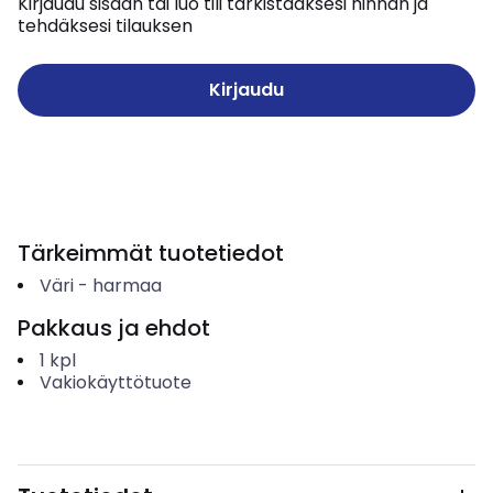
Kirjaudu sisään tai luo tili tarkistaaksesi hinnan ja
tehdäksesi tilauksen
Kirjaudu
Tärkeimmät tuotetiedot
Väri
-
harmaa
Pakkaus ja ehdot
1
kpl
Vakiokäyttötuote