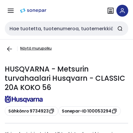
Siirry
Siirry
navigointiin
sisältöön
Haku
Näytä murupolku
HUSQVARNA - Metsurin
turvahaalari Husqvarn - CLASSIC
20A KOKO 56
Kopioi
Kopioi
Sähkönro 9734923
Sonepar-ID 100053294