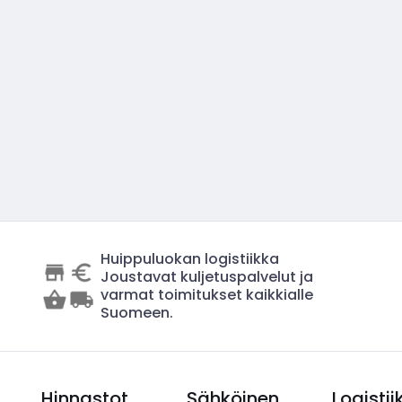
Huippuluokan logistiikka
Joustavat kuljetuspalvelut ja
varmat toimitukset kaikkialle
Suomeen.
Hinnastot
Sähköinen
Logistii