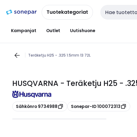
Siirry
Siirry
navigointiin
sisältöön
Tuotekategoriat
Haku
Kampanjat
Outlet
Uutishuone
Teräketju H25 - .325 1.5mm 13 72L
HUSQVARNA - Teräketju H25 - .32
Kopioi
Kopioi
Sähkönro 9734988
Sonepar-ID 100072313