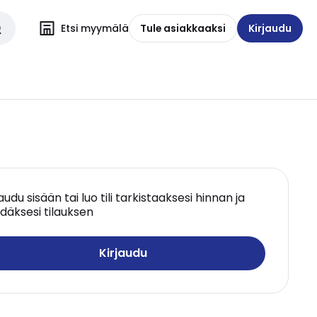
Etsi myymälä
Tule asiakkaaksi
Kirjaudu
jaudu sisään tai luo tili tarkistaaksesi hinnan ja
däksesi tilauksen
Kirjaudu