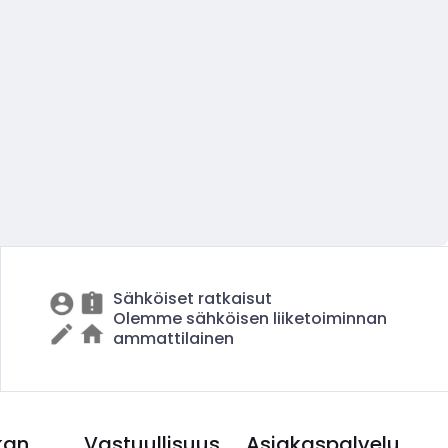
Sähköiset ratkaisut
Olemme sähköisen liiketoiminnan
ammattilainen
kan
Vastuullisuus
Asiakaspalvelu