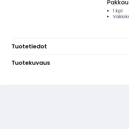
Pakkau
1
kpl
Vakiok
Tuotetiedot
Tuotekuvaus