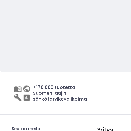
+170 000 tuotetta
Suomen laajin
sähkötarvikevalikoima
Seuraa meitä
Yritys