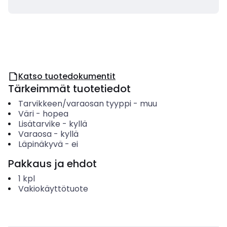
Katso tuotedokumentit
Tärkeimmät tuotetiedot
Tarvikkeen/varaosan tyyppi
-
muu
Väri
-
hopea
Lisätarvike
-
kyllä
Varaosa
-
kyllä
Läpinäkyvä
-
ei
Pakkaus ja ehdot
1
kpl
Vakiokäyttötuote