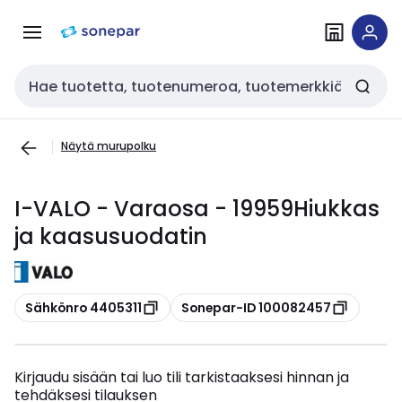
Siirry
Siirry
navigointiin
sisältöön
Haku
Näytä murupolku
I-VALO - Varaosa - 19959Hiukkas
ja kaasusuodatin
Kopioi
Kopioi
Sähkönro 4405311
Sonepar-ID 100082457
Kirjaudu sisään tai luo tili tarkistaaksesi hinnan ja
tehdäksesi tilauksen