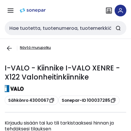
Siirry
Siirry
navigointiin
sisältöön
Haku
Näytä murupolku
I-VALO - Kiinnike I-VALO XENRE -
X122 Valonheitinkiinnike
Kopioi
Kopioi
Sähkönro 4300067
Sonepar-ID 100037285
Kirjaudu sisään tai luo tili tarkistaaksesi hinnan ja
tehdäksesi tilauksen