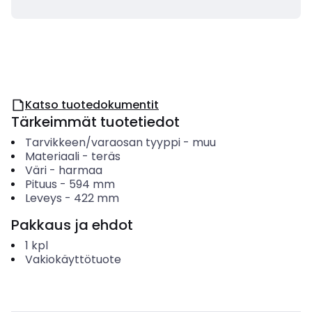
Katso tuotedokumentit
Tärkeimmät tuotetiedot
Tarvikkeen/varaosan tyyppi
-
muu
Materiaali
-
teräs
Väri
-
harmaa
Pituus
-
594
mm
Leveys
-
422
mm
Pakkaus ja ehdot
1
kpl
Vakiokäyttötuote