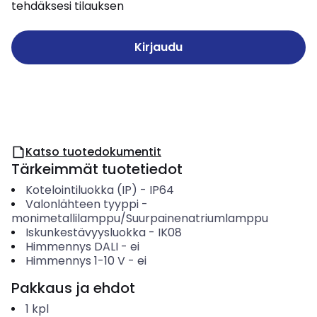
tehdäksesi tilauksen
Kirjaudu
Katso tuotedokumentit
Tärkeimmät tuotetiedot
Kotelointiluokka (IP)
-
IP64
Valonlähteen tyyppi
-
monimetallilamppu/Suurpainenatriumlamppu
Iskunkestävyysluokka
-
IK08
Himmennys DALI
-
ei
Himmennys 1-10 V
-
ei
Pakkaus ja ehdot
1
kpl