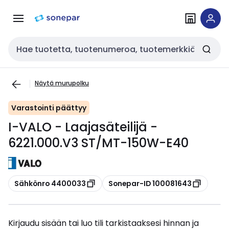
Siirry
Siirry
navigointiin
sisältöön
Haku
Näytä murupolku
Varastointi päättyy
I-VALO - Laajasäteilijä -
6221.000.V3 ST/MT-150W-E40
Kopioi
Kopioi
Sähkönro 4400033
Sonepar-ID 100081643
Kirjaudu sisään tai luo tili tarkistaaksesi hinnan ja