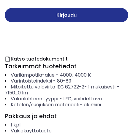
Kirjaudu
Katso tuotedokumentit
Tärkeimmät tuotetiedot
Värilämpötila-alue
-
4000...4000
K
Värintoistoindeksi
-
80-89
Mitoitettu valovirta IEC 62722-2- 1 mukaisesti
-
7150...0
lm
Valonlähteen tyyppi
-
LED, vaihdettava
Kotelon/suojuksen materiaali
-
alumiini
Pakkaus ja ehdot
1
kpl
Vakiokäyttötuote