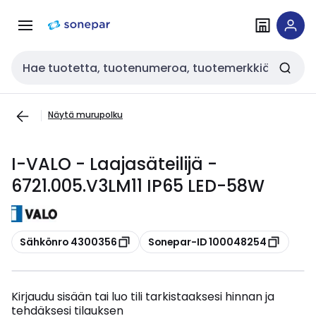
Siirry
Siirry
navigointiin
sisältöön
Haku
Näytä murupolku
I-VALO - Laajasäteilijä -
6721.005.V3LM11 IP65 LED-58W
Kopioi
Kopioi
Sähkönro 4300356
Sonepar-ID 100048254
Kirjaudu sisään tai luo tili tarkistaaksesi hinnan ja
tehdäksesi tilauksen