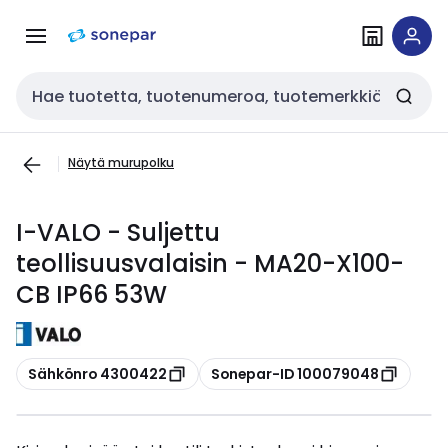
Siirry
Siirry
navigointiin
sisältöön
Haku
Näytä murupolku
I-VALO - Suljettu
teollisuusvalaisin - MA20-X100-
CB IP66 53W
Kopioi
Kopioi
Sähkönro 4300422
Sonepar-ID 100079048