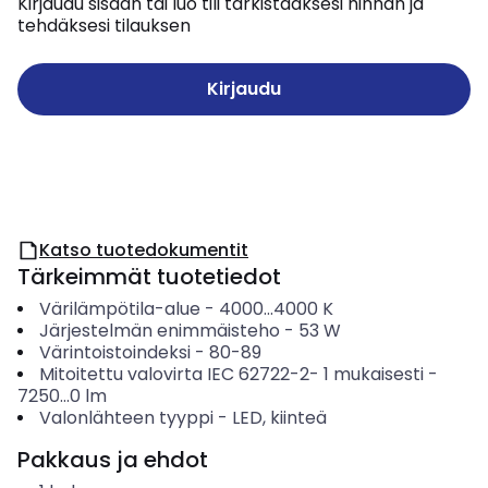
Kirjaudu sisään tai luo tili tarkistaaksesi hinnan ja
tehdäksesi tilauksen
Kirjaudu
Katso tuotedokumentit
Tärkeimmät tuotetiedot
Värilämpötila-alue
-
4000...4000
K
Järjestelmän enimmäisteho
-
53
W
Värintoistoindeksi
-
80-89
Mitoitettu valovirta IEC 62722-2- 1 mukaisesti
-
7250...0
lm
Valonlähteen tyyppi
-
LED, kiinteä
Pakkaus ja ehdot