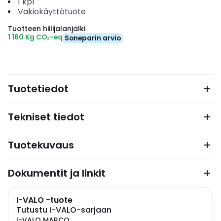
1
kpl
Vakiokäyttötuote
Tuotteen hiilijalanjälki
1 160 Kg CO₂-eq
Soneparin arvio
Tuotetiedot
Tekniset tiedot
Tuotekuvaus
Dokumentit ja linkit
I-VALO -tuote
Tutustu I-VALO-sarjaan
I-VALO MARCO