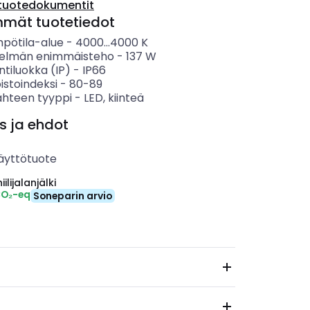
tuotedokumentit
mmät tuotetiedot
mpötila-alue
-
4000...4000
K
telmän enimmäisteho
-
137
W
ntiluokka (IP)
-
IP66
istoindeksi
-
80-89
ähteen tyyppi
-
LED, kiinteä
s ja ehdot
äyttötuote
ilijalanjälki
CO₂-eq
Soneparin arvio