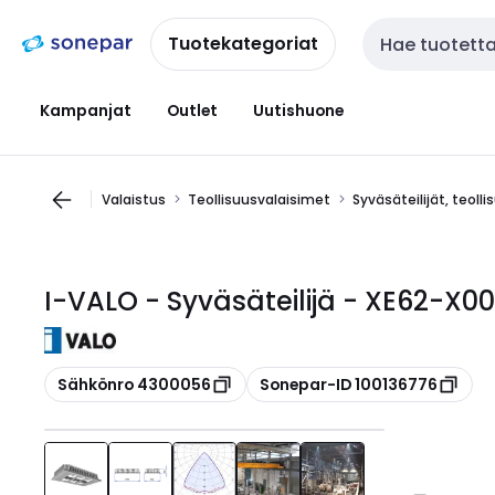
Siirry
Siirry
navigointiin
sisältöön
Tuotekategoriat
Haku
Kampanjat
Outlet
Uutishuone
Valaistus
Teollisuusvalaisimet
Syväsäteilijät, teolli
I-VALO - Syväsäteilijä - XE62-X
Kopioi
Kopioi
Sähkönro 4300056
Sonepar-ID 100136776