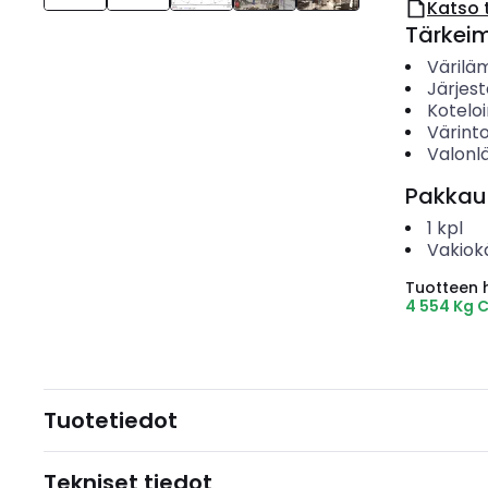
Katso 
Tärkei
Värilä
Järjes
Koteloi
Värinto
Valonl
Pakkau
1
kpl
Vakiok
Tuotteen hi
4 554 Kg 
Tuotetiedot
Tekniset tiedot