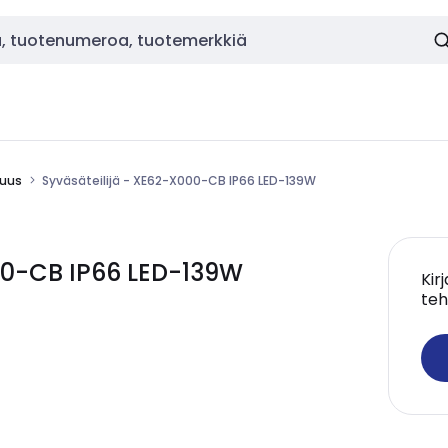
suus
Syväsäteilijä - XE62-X000-CB IP66 LED-139W
000-CB IP66 LED-139W
Kir
teh