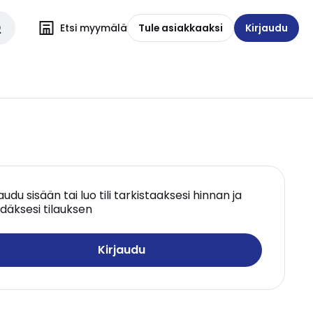
Etsi myymälä
Tule asiakkaaksi
Kirjaudu
jaudu sisään tai luo tili tarkistaaksesi hinnan ja
däksesi tilauksen
Kirjaudu