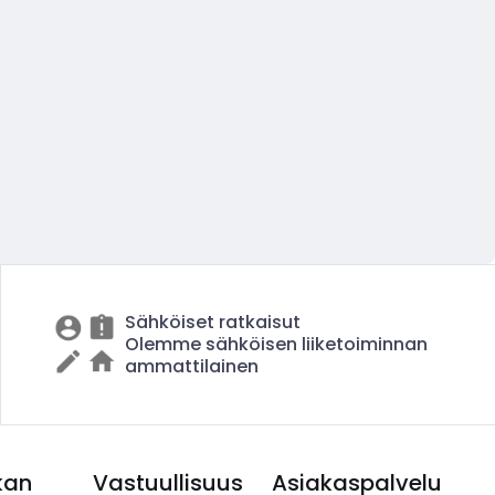
Sähköiset ratkaisut
Olemme sähköisen liiketoiminnan
ammattilainen
kan
Vastuullisuus
Asiakaspalvelu