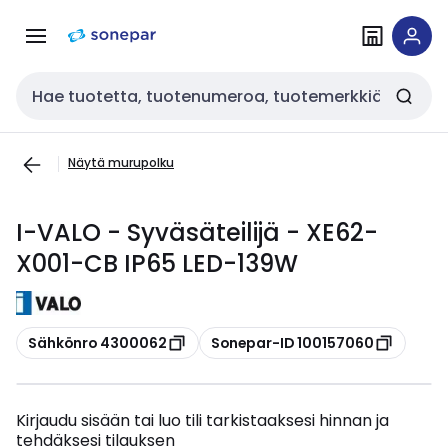
Siirry
Siirry
navigointiin
sisältöön
Haku
Näytä murupolku
I-VALO - Syväsäteilijä - XE62-
X001-CB IP65 LED-139W
Kopioi
Kopioi
Sähkönro 4300062
Sonepar-ID 100157060
Kirjaudu sisään tai luo tili tarkistaaksesi hinnan ja
tehdäksesi tilauksen