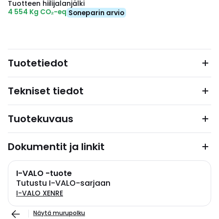
Tuotteen hiilijalanjälki
4 554 Kg CO₂-eq
Soneparin arvio
Tuotetiedot
Tekniset tiedot
Tuotekuvaus
Dokumentit ja linkit
I-VALO -tuote
Tutustu I-VALO-sarjaan
I-VALO XENRE
Näytä murupolku