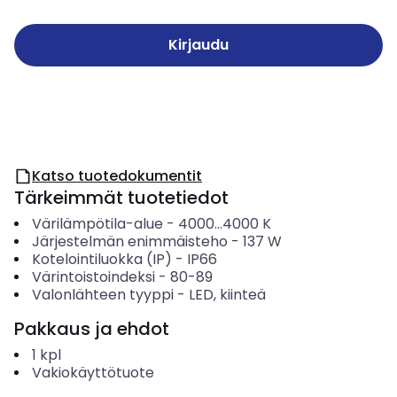
Kirjaudu
Katso tuotedokumentit
Tärkeimmät tuotetiedot
Värilämpötila-alue
-
4000...4000
K
Järjestelmän enimmäisteho
-
137
W
Kotelointiluokka (IP)
-
IP66
Värintoistoindeksi
-
80-89
Valonlähteen tyyppi
-
LED, kiinteä
Pakkaus ja ehdot
1
kpl
Vakiokäyttötuote