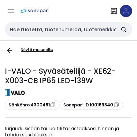
Siirry
Siirry
navigointiin
sisältöön
Haku
Näytä murupolku
I-VALO - Syväsäteilijä - XE62-
X003-CB IP65 LED-139W
Kopioi
Kopioi
Sähkönro 4300481
Sonepar-ID 100169840
Kirjaudu sisään tai luo tili tarkistaaksesi hinnan ja
tehdäksesi tilauksen