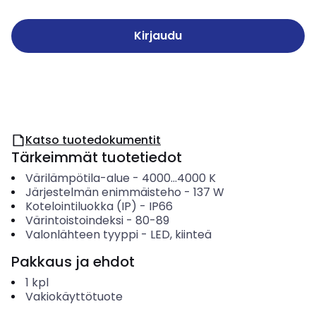
Kirjaudu
Katso tuotedokumentit
Tärkeimmät tuotetiedot
Värilämpötila-alue
-
4000...4000
K
Järjestelmän enimmäisteho
-
137
W
Kotelointiluokka (IP)
-
IP66
Värintoistoindeksi
-
80-89
Valonlähteen tyyppi
-
LED, kiinteä
Pakkaus ja ehdot
1
kpl
Vakiokäyttötuote