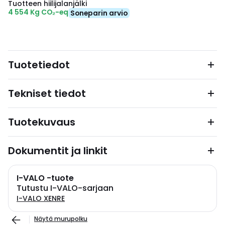
Tuotteen hiilijalanjälki
4 554 Kg CO₂-eq
Soneparin arvio
Tuotetiedot
Tekniset tiedot
Tuotekuvaus
Dokumentit ja linkit
I-VALO -tuote
Tutustu I-VALO-sarjaan
I-VALO XENRE
Näytä murupolku