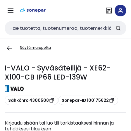
Siirry
Siirry
navigointiin
sisältöön
Haku
Näytä murupolku
I-VALO - Syväsäteilijä - XE62-
X100-CB IP66 LED-139W
Kopioi
Kopioi
Sähkönro 4300508
Sonepar-ID 100175622
Kirjaudu sisään tai luo tili tarkistaaksesi hinnan ja
tehdäksesi tilauksen