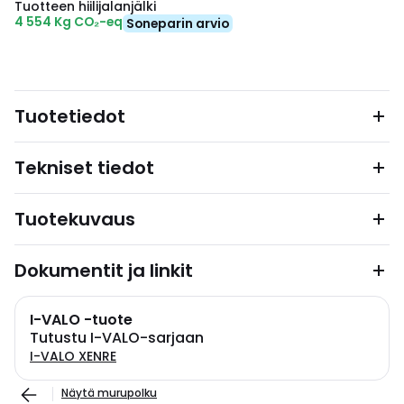
Tuotteen hiilijalanjälki
4 554 Kg CO₂-eq
Soneparin arvio
Tuotetiedot
Tekniset tiedot
Tuotekuvaus
Dokumentit ja linkit
I-VALO -tuote
Tutustu I-VALO-sarjaan
I-VALO XENRE
Näytä murupolku