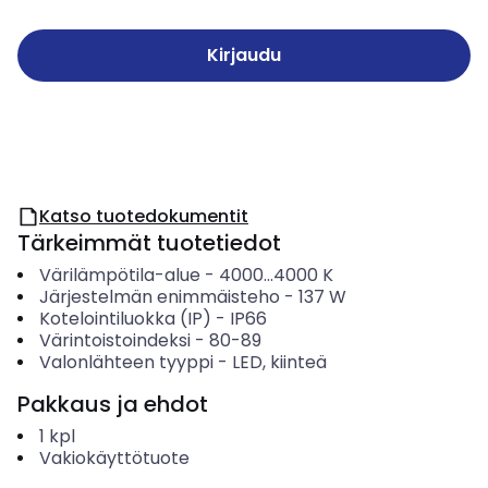
Kirjaudu
Katso tuotedokumentit
Tärkeimmät tuotetiedot
Värilämpötila-alue
-
4000...4000
K
Järjestelmän enimmäisteho
-
137
W
Kotelointiluokka (IP)
-
IP66
Värintoistoindeksi
-
80-89
Valonlähteen tyyppi
-
LED, kiinteä
Pakkaus ja ehdot
1
kpl
Vakiokäyttötuote