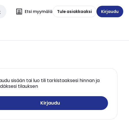
Etsi myymälä
Tule asiakkaaksi
Kirjaudu
jaudu sisään tai luo tili tarkistaaksesi hinnan ja
däksesi tilauksen
Kirjaudu