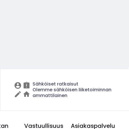
Sähköiset ratkaisut
Olemme sähköisen liiketoiminnan
ammattilainen
kan
Vastuullisuus
Asiakaspalvelu