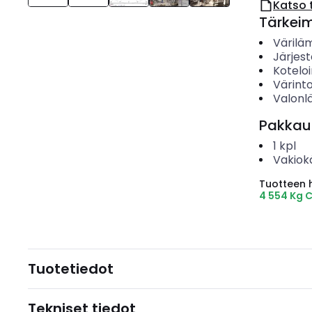
Katso 
Tärkei
Värilä
Järjes
Koteloi
Värinto
Valonl
Pakkau
1
kpl
Vakiok
Tuotteen hi
4 554 Kg 
Tuotetiedot
Tekniset tiedot