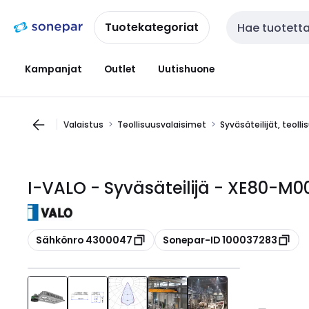
Siirry
Siirry
navigointiin
sisältöön
Tuotekategoriat
Haku
Kampanjat
Outlet
Uutishuone
Valaistus
Teollisuusvalaisimet
Syväsäteilijät, teolli
I-VALO - Syväsäteilijä - XE80-M
Kopioi
Kopioi
Sähkönro 4300047
Sonepar-ID 100037283