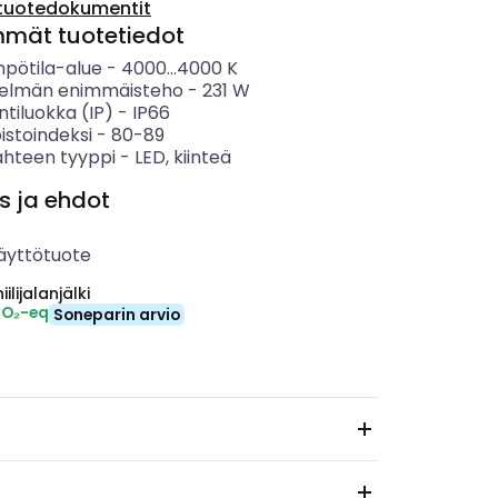
tuotedokumentit
mmät tuotetiedot
mpötila-alue
-
4000...4000
K
telmän enimmäisteho
-
231
W
ntiluokka (IP)
-
IP66
istoindeksi
-
80-89
ähteen tyyppi
-
LED, kiinteä
s ja ehdot
äyttötuote
ilijalanjälki
CO₂-eq
Soneparin arvio