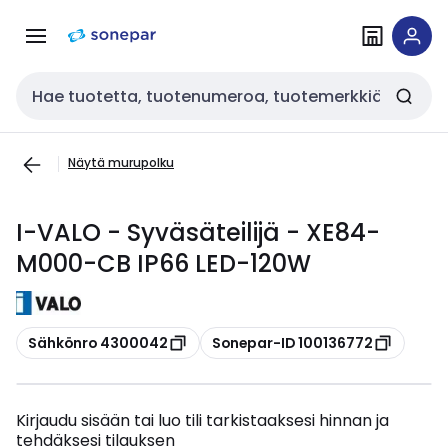
Siirry
Siirry
navigointiin
sisältöön
Haku
Näytä murupolku
I-VALO - Syväsäteilijä - XE84-
M000-CB IP66 LED-120W
Kopioi
Kopioi
Sähkönro 4300042
Sonepar-ID 100136772
Kirjaudu sisään tai luo tili tarkistaaksesi hinnan ja
tehdäksesi tilauksen