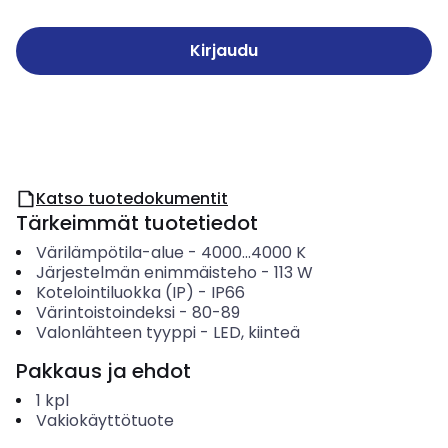
Kirjaudu
Katso tuotedokumentit
Tärkeimmät tuotetiedot
Värilämpötila-alue
-
4000...4000
K
Järjestelmän enimmäisteho
-
113
W
Kotelointiluokka (IP)
-
IP66
Värintoistoindeksi
-
80-89
Valonlähteen tyyppi
-
LED, kiinteä
Pakkaus ja ehdot
1
kpl
Vakiokäyttötuote