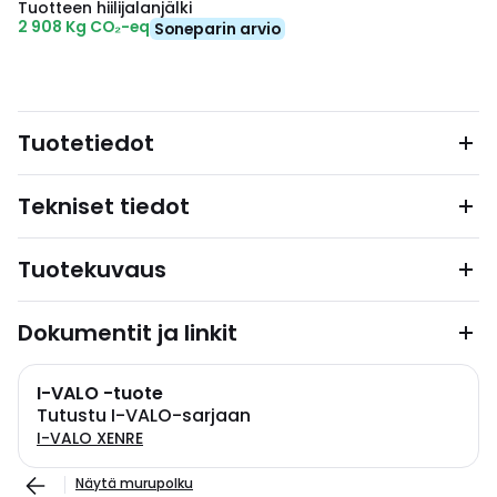
Tuotteen hiilijalanjälki
2 908 Kg CO₂-eq
Soneparin arvio
Tuotetiedot
Tekniset tiedot
Tuotekuvaus
Dokumentit ja linkit
I-VALO -tuote
Tutustu I-VALO-sarjaan
I-VALO XENRE
Näytä murupolku