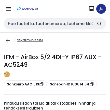
Siirry
Siirry
navigointiin
sisältöön
Haku
Näytä murupolku
IFM - AirBox 5/2 4DI-Y IP67 AUX -
AC5249
Kopioi
Kopioi
Sähkönro AAC1619
Sonepar-ID 100014164
Kirjaudu sisään tai luo tili tarkistaaksesi hinnan ja
tehdäksesi tilauksen