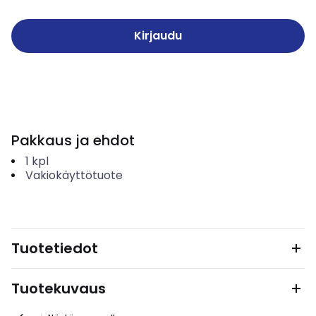
Kirjaudu
Pakkaus ja ehdot
1
kpl
Vakiokäyttötuote
Tuotetiedot
Tuotekuvaus