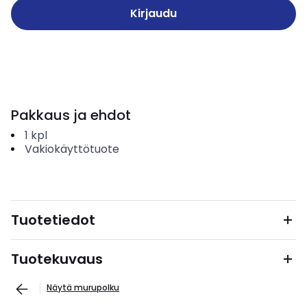
Kirjaudu
Pakkaus ja ehdot
1
kpl
Vakiokäyttötuote
Tuotetiedot
Tuotekuvaus
Näytä murupolku