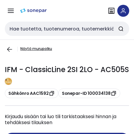
Siirry
Siirry
navigointiin
sisältöön
Haku
Näytä murupolku
IFM - ClassicLine 2SI 2LO - AC505S
Kopioi
Kopioi
Sähkönro AAC1592
Sonepar-ID 100034138
Kirjaudu sisään tai luo tili tarkistaaksesi hinnan ja
tehdäksesi tilauksen