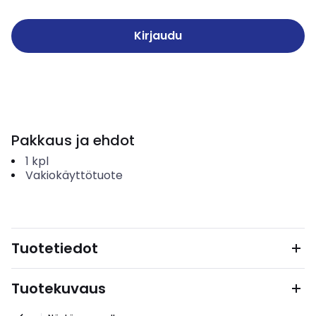
Kirjaudu
Pakkaus ja ehdot
1
kpl
Vakiokäyttötuote
Tuotetiedot
Tuotekuvaus