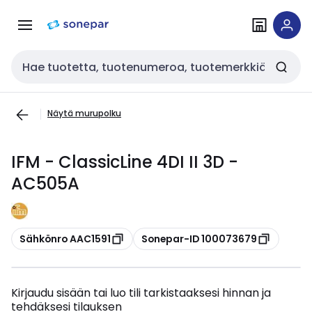
Siirry
Siirry
navigointiin
sisältöön
Haku
Näytä murupolku
IFM - ClassicLine 4DI II 3D -
AC505A
Kopioi
Kopioi
Sähkönro AAC1591
Sonepar-ID 100073679
Kirjaudu sisään tai luo tili tarkistaaksesi hinnan ja
tehdäksesi tilauksen