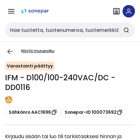
Siirry
Siirry
navigointiin
sisältöön
Haku
Näytä murupolku
Varastointi päättyy
IFM - D100/100-240VAC/DC -
DD0116
Kopioi
Kopioi
Sähkönro AAC1696
Sonepar-ID 100073692
Kirjaudu sisään tai luo tili tarkistaaksesi hinnan ja