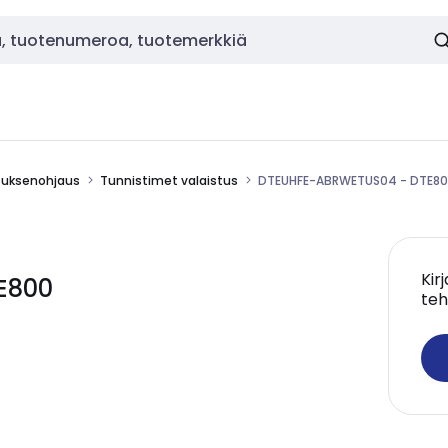
stuksenohjaus
Tunnistimet valaistus
DTEUHFE-ABRWETUS04 - DTE8
Kir
E800
teh