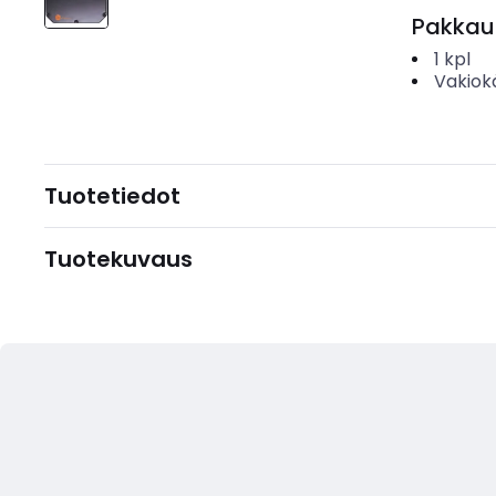
Pakkau
1
kpl
Vakiok
Tuotetiedot
Tuotekuvaus