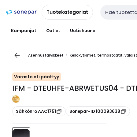
Siirry
Siirry
navigointiin
sisältöön
Tuotekategoriat
Haku
Kampanjat
Outlet
Uutishuone
Asennustarvikkeet
Kellokytkimet, termostaatit, valai
Varastointi päättyy
IFM - DTEUHFE-ABRWETUS04 - DT
Kopioi
Kopioi
Sähkönro AAC1751
Sonepar-ID 100093638