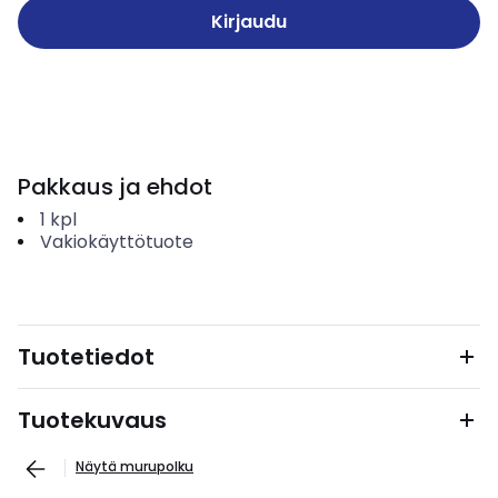
Kirjaudu
Pakkaus ja ehdot
1
kpl
Vakiokäyttötuote
Tuotetiedot
Tuotekuvaus
Näytä murupolku