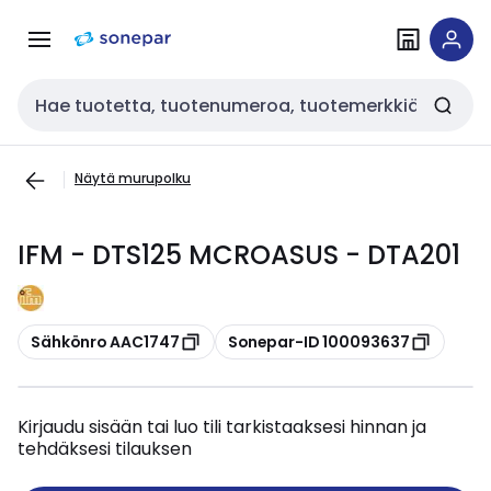
Siirry
Siirry
navigointiin
sisältöön
Haku
Näytä murupolku
IFM - DTS125 MCROASUS - DTA201
Kopioi
Kopioi
Sähkönro AAC1747
Sonepar-ID 100093637
Kirjaudu sisään tai luo tili tarkistaaksesi hinnan ja
tehdäksesi tilauksen