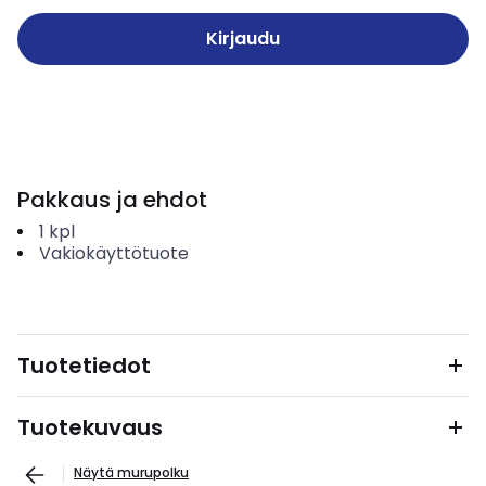
Kirjaudu
Pakkaus ja ehdot
1
kpl
Vakiokäyttötuote
Tuotetiedot
Tuotekuvaus
Näytä murupolku