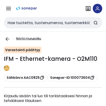
Siirry
Siirry
navigointiin
sisältöön
Haku
Näytä murupolku
Varastointi päättyy
IFM - Ethernet-kamera - O2M110
Kopioi
Kopioi
Sähkönro AAC0825
Sonepar-ID 100073604
Kirjaudu sisään tai luo tili tarkistaaksesi hinnan ja
tehdäksesi tilauksen