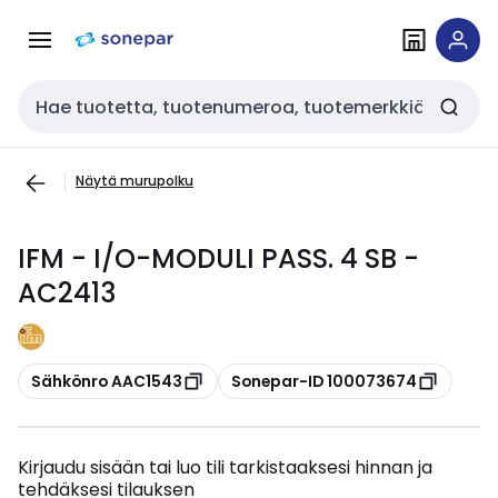
Siirry
Siirry
navigointiin
sisältöön
Haku
Näytä murupolku
IFM - I/O-MODULI PASS. 4 SB -
AC2413
Kopioi
Kopioi
Sähkönro AAC1543
Sonepar-ID 100073674
Kirjaudu sisään tai luo tili tarkistaaksesi hinnan ja
tehdäksesi tilauksen