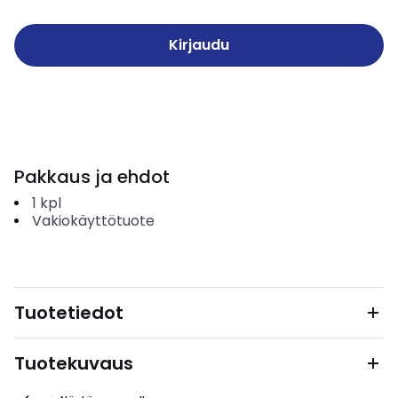
Kirjaudu
Pakkaus ja ehdot
1
kpl
Vakiokäyttötuote
Tuotetiedot
Tuotekuvaus