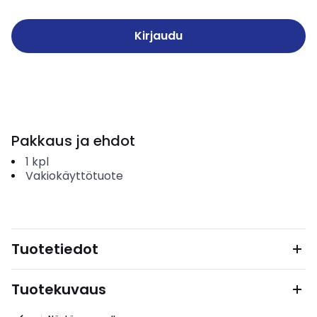
Kirjaudu
Pakkaus ja ehdot
1
kpl
Vakiokäyttötuote
Tuotetiedot
Tuotekuvaus