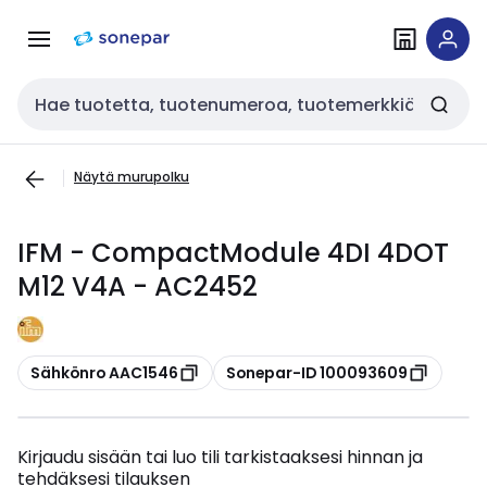
Siirry
Siirry
navigointiin
sisältöön
Haku
Näytä murupolku
IFM - CompactModule 4DI 4DOT
M12 V4A - AC2452
Kopioi
Kopioi
Sähkönro AAC1546
Sonepar-ID 100093609
Kirjaudu sisään tai luo tili tarkistaaksesi hinnan ja
tehdäksesi tilauksen