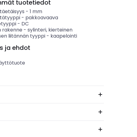
mmät tuotetiedot
täetäisyys
-
1
mm
tätyyppi
-
pakkoavaava
etyyppi
-
DC
 rakenne
-
sylinteri, kierteinen
en liitännän tyyppi
-
kaapelointi
s ja ehdot
äyttötuote