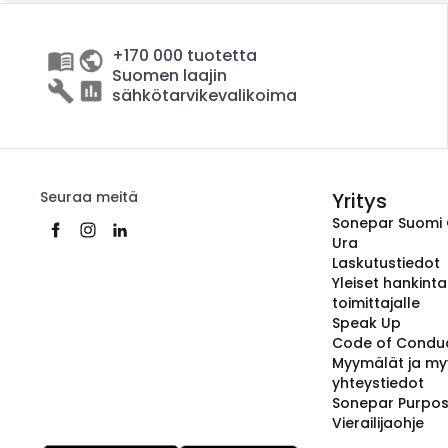
+170 000 tuotetta
Suomen laajin
sähkötarvikevalikoima
Seuraa meitä
Yritys
Sonepar Suomi
Ura
Laskutustiedot
Yleiset hankint
toimittajalle
Speak Up
Code of Condu
Myymälät ja my
yhteystiedot
Sonepar Purpo
Vierailijaohje