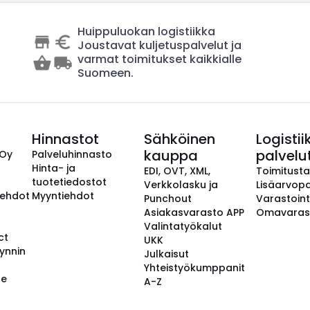
Huippuluokan logistiikka
Joustavat kuljetuspalvelut ja
varmat toimitukset kaikkialle
Suomeen.
Hinnastot
Sähköinen
Logistii
kauppa
palvelu
 Oy
Palveluhinnasto
Hinta- ja
EDI, OVT, XML,
Toimitust
tuotetiedostot
Verkkolasku ja
Lisäarvopa
aehdot
Myyntiehdot
Punchout
Varastoint
Asiakasvarasto APP
Omavaras
Valintatyökalut
ct
UKK
ynnin
Julkaisut
Yhteistyökumppanit
se
A-Z