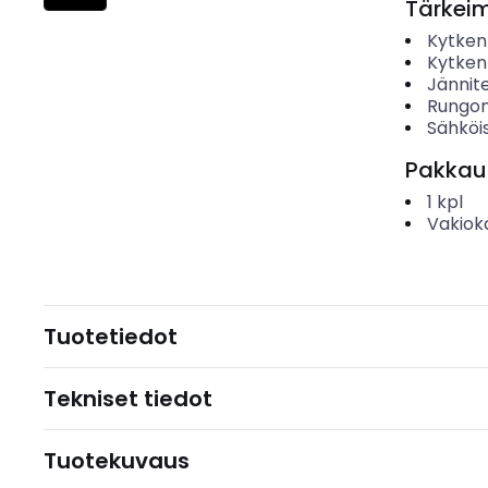
Tärkei
Kytken
Kytken
Jännit
Rungon
Sähköis
Pakkau
1
kpl
Vakiok
Tuotetiedot
Tekniset tiedot
Tuotekuvaus