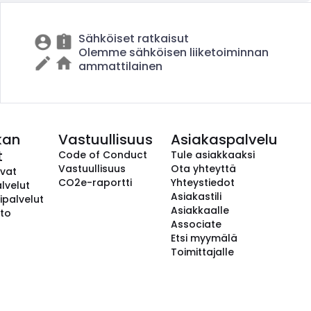
Sähköiset ratkaisut
Olemme sähköisen liiketoiminnan
ammattilainen
kan
Vastuullisuus
Asiakaspalvelu
t
Code of Conduct
Tule asiakkaaksi
Vastuullisuus
Ota yhteyttä
avat
CO2e-raportti
Yhteystiedot
lvelut
Asiakastili
ipalvelut
Asiakkaalle
to
Associate
Etsi myymälä
Toimittajalle