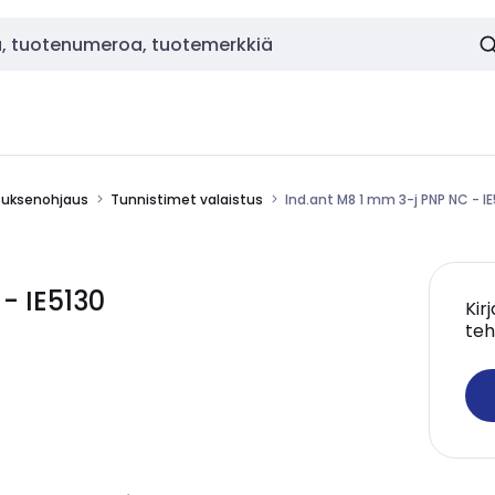
stuksenohjaus
Tunnistimet valaistus
Ind.ant M8 1 mm 3-j PNP NC - I
- IE5130
Kir
teh