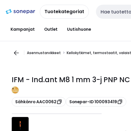
Siirry
Siirry
navigointiin
sisältöön
Tuotekategoriat
Haku
Kampanjat
Outlet
Uutishuone
Asennustarvikkeet
Kellokytkimet, termostaatit, valai
IFM - Ind.ant M8 1 mm 3-j PNP NC 
Kopioi
Kopioi
Sähkönro AAC0062
Sonepar-ID 100093419