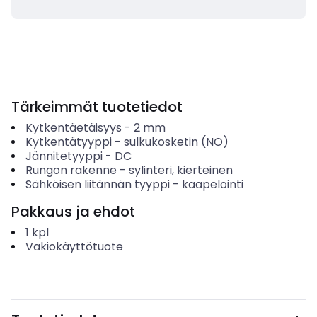
Tärkeimmät tuotetiedot
Kytkentäetäisyys
-
2
mm
Kytkentätyyppi
-
sulkukosketin (NO)
Jännitetyyppi
-
DC
Rungon rakenne
-
sylinteri, kierteinen
Sähköisen liitännän tyyppi
-
kaapelointi
Pakkaus ja ehdot
1
kpl
Vakiokäyttötuote