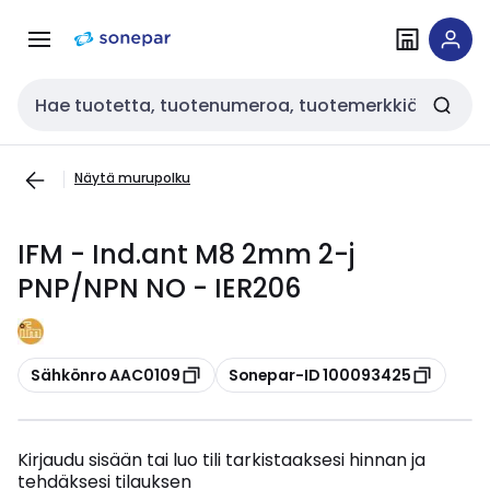
Siirry
Siirry
navigointiin
sisältöön
Haku
Näytä murupolku
IFM - Ind.ant M8 2mm 2-j
PNP/NPN NO - IER206
Kopioi
Kopioi
Sähkönro AAC0109
Sonepar-ID 100093425
Kirjaudu sisään tai luo tili tarkistaaksesi hinnan ja
tehdäksesi tilauksen