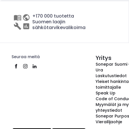
+170 000 tuotetta
Suomen laajin
sähkötarvikevalikoima
Seuraa meitä
Yritys
Sonepar Suomi
Ura
Laskutustiedot
Yleiset hankint
toimittajalle
Speak Up
Code of Condu
Myymälät ja my
yhteystiedot
Sonepar Purpo
Vierailijaohje