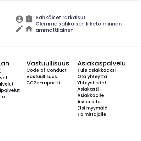
Sähköiset ratkaisut
Olemme sähköisen liiketoiminnan
ammattilainen
kan
Vastuullisuus
Asiakaspalvelu
t
Code of Conduct
Tule asiakkaaksi
Vastuullisuus
Ota yhteyttä
avat
CO2e-raportti
Yhteystiedot
lvelut
Asiakastili
ipalvelut
Asiakkaalle
to
Associate
Etsi myymälä
Toimittajalle