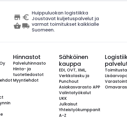
Huippuluokan logistiikka
Joustavat kuljetuspalvelut ja
varmat toimitukset kaikkialle
Suomeen.
Hinnastot
Sähköinen
Logistii
kauppa
palvelu
 Oy
Palveluhinnasto
Hinta- ja
EDI, OVT, XML,
Toimitust
tuotetiedostot
Verkkolasku ja
Lisäarvopa
aehdot
Myyntiehdot
Punchout
Varastoint
Asiakasvarasto APP
Omavaras
Valintatyökalut
ct
UKK
ynnin
Julkaisut
Yhteistyökumppanit
se
A-Z