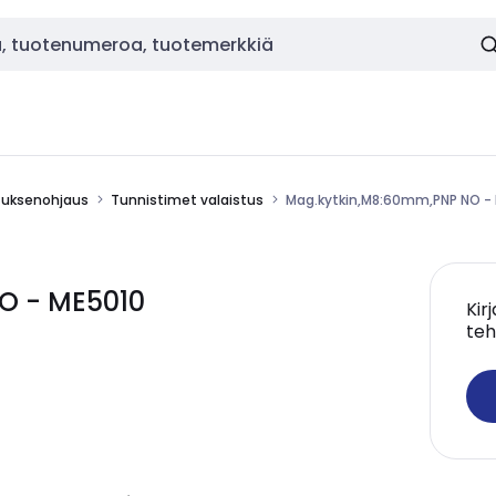
stuksenohjaus
Tunnistimet valaistus
Mag.kytkin,M8:60mm,PNP NO -
O - ME5010
Kir
teh