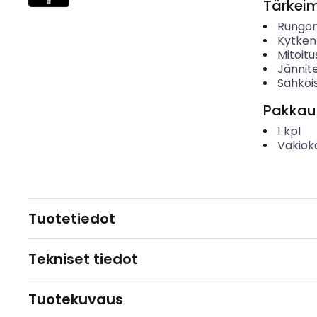
Tärkei
Rungon
Kytken
Mitoitu
Jännit
Sähköis
Pakkau
1
kpl
Vakiok
Tuotetiedot
Tekniset tiedot
Tuotekuvaus