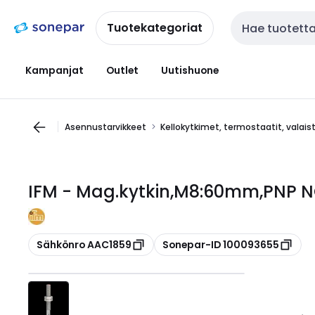
Siirry
Siirry
navigointiin
sisältöön
Tuotekategoriat
Haku
Kampanjat
Outlet
Uutishuone
Asennustarvikkeet
Kellokytkimet, termostaatit, valai
IFM - Mag.kytkin,M8:60mm,PNP N
Kopioi
Kopioi
Sähkönro AAC1859
Sonepar-ID 100093655