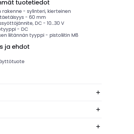
mmät tuotetiedot
 rakenne
-
sylinteri, kierteinen
täetäisyys
-
60
mm
ssyöttöjännite, DC
-
10...30
V
etyyppi
-
DC
en liitännän tyyppi
-
pistoliitin M8
s ja ehdot
äyttötuote