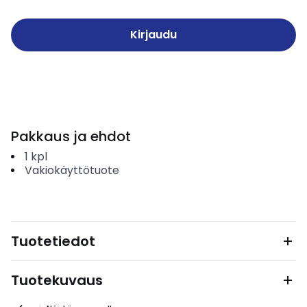
Kirjaudu
Pakkaus ja ehdot
1
kpl
Vakiokäyttötuote
Tuotetiedot
Tuotekuvaus