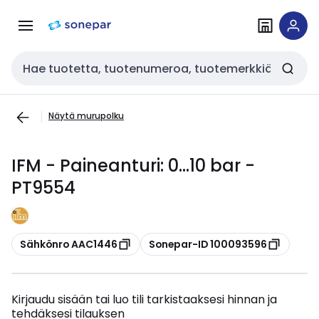
Siirry
Siirry
navigointiin
sisältöön
Haku
Näytä murupolku
IFM - Paineanturi: 0...10 bar -
PT9554
Kopioi
Kopioi
Sähkönro AAC1446
Sonepar-ID 100093596
Kirjaudu sisään tai luo tili tarkistaaksesi hinnan ja
tehdäksesi tilauksen