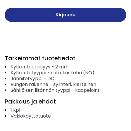
Kirjaudu
Tärkeimmät tuotetiedot
Kytkentäetäisyys
-
2
mm
Kytkentätyyppi
-
sulkukosketin (NO)
Jännitetyyppi
-
DC
Rungon rakenne
-
sylinteri, kierteinen
Sähköisen liitännän tyyppi
-
kaapelointi
Pakkaus ja ehdot
1
kpl
Vakiokäyttötuote