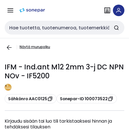
Siirry
Siirry
navigointiin
sisältöön
Haku
Näytä murupolku
IFM - Ind.ant M12 2mm 3-j DC NPN
NOv - IF5200
Kopioi
Kopioi
Sähkönro AAC0125
Sonepar-ID 100073522
Kirjaudu sisään tai luo tili tarkistaaksesi hinnan ja
tehdäksesi tilauksen