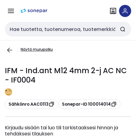
Siirry
Siirry
navigointiin
sisältöön
Haku
Näytä murupolku
IFM - Ind.ant M12 4mm 2-j AC NC
- IF0004
Kopioi
Kopioi
Sähkönro AAC0113
Sonepar-ID 100014014
Kirjaudu sisään tai luo tili tarkistaaksesi hinnan ja
tehdäksesi tilauksen