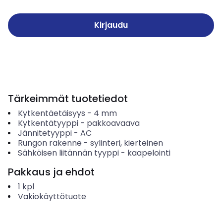
Kirjaudu
Tärkeimmät tuotetiedot
Kytkentäetäisyys
-
4
mm
Kytkentätyyppi
-
pakkoavaava
Jännitetyyppi
-
AC
Rungon rakenne
-
sylinteri, kierteinen
Sähköisen liitännän tyyppi
-
kaapelointi
Pakkaus ja ehdot
1
kpl
Vakiokäyttötuote