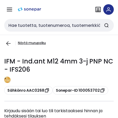
Siirry
Siirry
navigointiin
sisältöön
Haku
Näytä murupolku
IFM - Ind.ant M12 4mm 3-j PNP NC
- IFS206
Kopioi
Kopioi
Sähkönro AAC0268
Sonepar-ID 100053702
Kirjaudu sisään tai luo tili tarkistaaksesi hinnan ja
tehdäksesi tilauksen