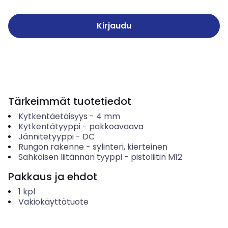
Kirjaudu
Tärkeimmät tuotetiedot
Kytkentäetäisyys
-
4
mm
Kytkentätyyppi
-
pakkoavaava
Jännitetyyppi
-
DC
Rungon rakenne
-
sylinteri, kierteinen
Sähköisen liitännän tyyppi
-
pistoliitin M12
Pakkaus ja ehdot
1
kpl
Vakiokäyttötuote