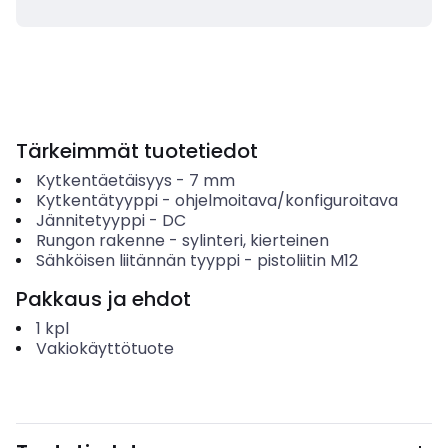
Tärkeimmät tuotetiedot
Kytkentäetäisyys
-
7
mm
Kytkentätyyppi
-
ohjelmoitava/konfiguroitava
Jännitetyyppi
-
DC
Rungon rakenne
-
sylinteri, kierteinen
Sähköisen liitännän tyyppi
-
pistoliitin M12
Pakkaus ja ehdot
1
kpl
Vakiokäyttötuote