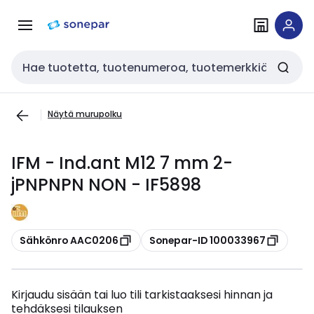
Siirry
Siirry
navigointiin
sisältöön
Haku
Näytä murupolku
IFM - Ind.ant M12 7 mm 2-
jPNPNPN NON - IF5898
Kopioi
Kopioi
Sähkönro AAC0206
Sonepar-ID 100033967
Kirjaudu sisään tai luo tili tarkistaaksesi hinnan ja
tehdäksesi tilauksen