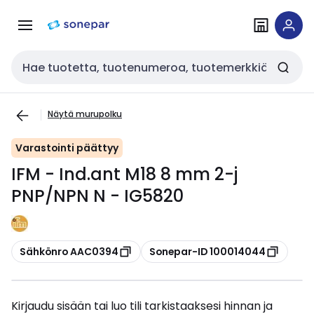
Siirry
Siirry
navigointiin
sisältöön
Haku
Näytä murupolku
Varastointi päättyy
IFM - Ind.ant M18 8 mm 2-j
PNP/NPN N - IG5820
Kopioi
Kopioi
Sähkönro AAC0394
Sonepar-ID 100014044
Kirjaudu sisään tai luo tili tarkistaaksesi hinnan ja