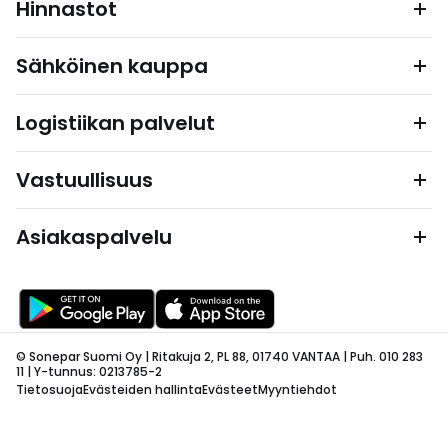
Hinnastot
Sähköinen kauppa
Logistiikan palvelut
Vastuullisuus
Asiakaspalvelu
© Sonepar Suomi Oy | Ritakuja 2, PL 88, 01740 VANTAA | Puh. 010 283
11 | Y-tunnus: 0213785-2
Tietosuoja
Evästeiden hallinta
Evästeet
Myyntiehdot