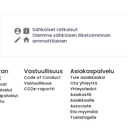
Sähköiset ratkaisut
Olemme sähköisen liiketoiminnan
ammattilainen
kan
Vastuullisuus
Asiakaspalvelu
t
Code of Conduct
Tule asiakkaaksi
Vastuullisuus
Ota yhteyttä
avat
CO2e-raportti
Yhteystiedot
lvelut
Asiakastili
ipalvelut
Asiakkaalle
to
Associate
Etsi myymälä
Toimittajalle