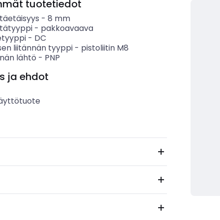
mmät tuotetiedot
täetäisyys
-
8
mm
tätyyppi
-
pakkoavaava
etyyppi
-
DC
en liitännän tyyppi
-
pistoliitin M8
nän lähtö
-
PNP
s ja ehdot
äyttötuote