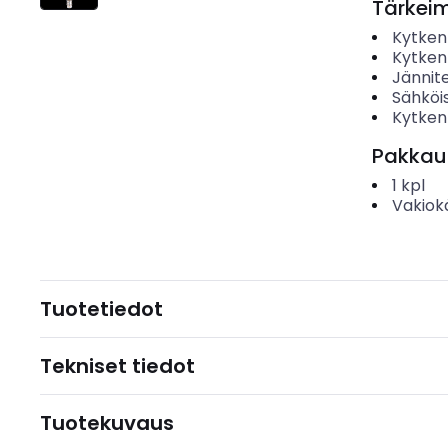
Tärkei
Kytken
Kytken
Jännit
Sähköis
Kytken
Pakkau
1
kpl
Vakiok
Tuotetiedot
Tekniset tiedot
Tuotekuvaus