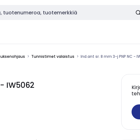
stuksenohjaus
Tunnistimet valaistus
Ind.ant sr. 8 mm 3-j PNP NC - 
 - IW5062
Kir
teh