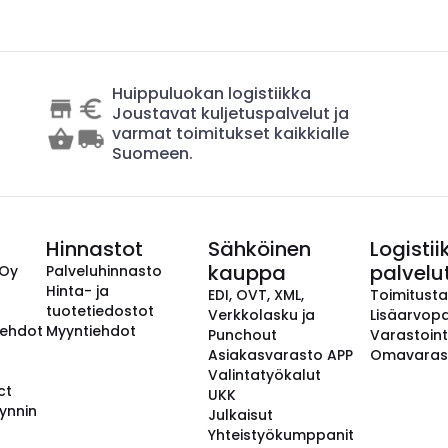
Huippuluokan logistiikka
Joustavat kuljetuspalvelut ja
varmat toimitukset kaikkialle
Suomeen.
Hinnastot
Sähköinen
Logistii
kauppa
palvelu
 Oy
Palveluhinnasto
Hinta- ja
EDI, OVT, XML,
Toimitust
tuotetiedostot
Verkkolasku ja
Lisäarvopa
aehdot
Myyntiehdot
Punchout
Varastoint
Asiakasvarasto APP
Omavaras
Valintatyökalut
ct
UKK
ynnin
Julkaisut
Yhteistyökumppanit