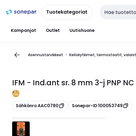
Siirry
Siirry
navigointiin
sisältöön
Tuotekategoriat
Haku
Kampanjat
Outlet
Uutishuone
Asennustarvikkeet
Kellokytkimet, termostaatit, valai
IFM - Ind.ant sr. 8 mm 3-j PNP NC
Kopioi
Kopioi
Sähkönro AAC0780
Sonepar-ID 100053749