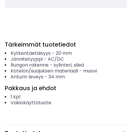
Tärkeimmät tuotetiedot
Kytkentäetäisyys
-
20
mm
Jännitetyyppi
-
AC/DC
Rungon rakenne
-
sylinteri, sileä
Kotelon/suojuksen materiaali
-
muovi
Anturin leveys
-
34
mm
Pakkaus ja ehdot
1
kpl
Vakiokäyttötuote