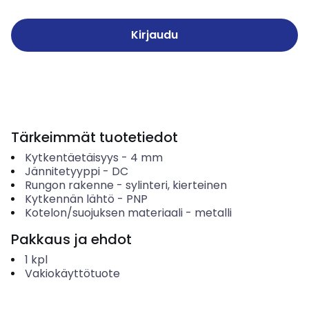
Kirjaudu
Tärkeimmät tuotetiedot
Kytkentäetäisyys
-
4
mm
Jännitetyyppi
-
DC
Rungon rakenne
-
sylinteri, kierteinen
Kytkennän lähtö
-
PNP
Kotelon/suojuksen materiaali
-
metalli
Pakkaus ja ehdot
1
kpl
Vakiokäyttötuote