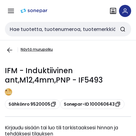
Siirry
Siirry
navigointiin
sisältöön
Haku
Näytä murupolku
IFM - Induktiivinen
ant,M12,4mm,PNP - IF5493
Kopioi
Kopioi
Sähkönro 9520005
Sonepar-ID 100060643
Kirjaudu sisään tai luo tili tarkistaaksesi hinnan ja
tehdäksesi tilauksen