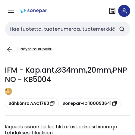
Siirry
Siirry
navigointiin
sisältöön
Haku
Näytä murupolku
IFM - Kap.ant,Ø34mm,20mm,PNP
NO - KB5004
Kopioi
Kopioi
Sähkönro AAC1763
Sonepar-ID 100093641
Kirjaudu sisään tai luo tili tarkistaaksesi hinnan ja
tehdäksesi tilauksen