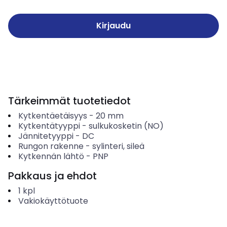
Kirjaudu
Tärkeimmät tuotetiedot
Kytkentäetäisyys
-
20
mm
Kytkentätyyppi
-
sulkukosketin (NO)
Jännitetyyppi
-
DC
Rungon rakenne
-
sylinteri, sileä
Kytkennän lähtö
-
PNP
Pakkaus ja ehdot
1
kpl
Vakiokäyttötuote