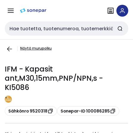
Siirry
Siirry
navigointiin
sisältöön
Haku
Näytä murupolku
IFM - Kapasit
ant,M30,15mm,PNP/NPN,s -
KI5086
Kopioi
Kopioi
Sähkönro 9520318
Sonepar-ID 100086285