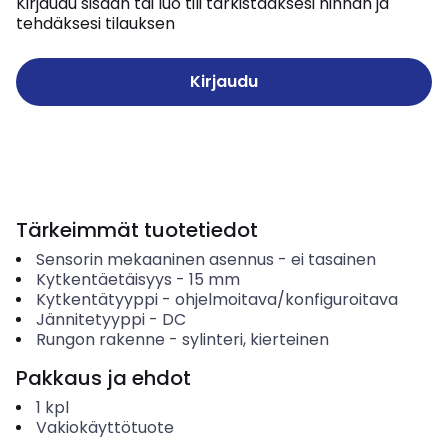
Kirjaudu sisään tai luo tili tarkistaaksesi hinnan ja
tehdäksesi tilauksen
Kirjaudu
Tärkeimmät tuotetiedot
Sensorin mekaaninen asennus
-
ei tasainen
Kytkentäetäisyys
-
15
mm
Kytkentätyyppi
-
ohjelmoitava/konfiguroitava
Jännitetyyppi
-
DC
Rungon rakenne
-
sylinteri, kierteinen
Pakkaus ja ehdot
1
kpl
Vakiokäyttötuote