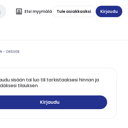
Etsi myymälä
Tule asiakkaaksi
Kirjaudu
PN - OK5008
jaudu sisään tai luo tili tarkistaaksesi hinnan ja
däksesi tilauksen
Kirjaudu