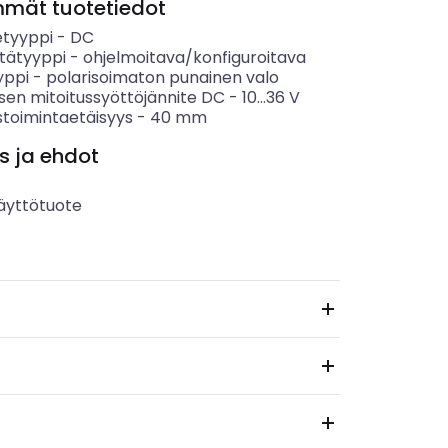
mmät tuotetiedot
etyyppi
-
DC
tätyyppi
-
ohjelmoitava/konfiguroitava
yppi
-
polarisoimaton punainen valo
sen mitoitussyöttöjännite DC
-
10...36
V
stoimintaetäisyys
-
40
mm
s ja ehdot
äyttötuote