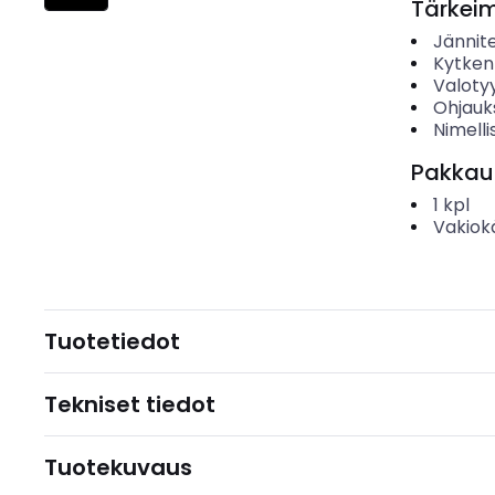
Tärkei
Jännit
Kytken
Valoty
Ohjauk
Nimelli
Pakkau
1
kpl
Vakiok
Tuotetiedot
Tekniset tiedot
Tuotekuvaus