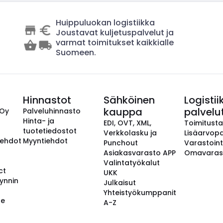
Huippuluokan logistiikka
Joustavat kuljetuspalvelut ja
varmat toimitukset kaikkialle
Suomeen.
Hinnastot
Sähköinen
Logistii
kauppa
palvelu
 Oy
Palveluhinnasto
Hinta- ja
EDI, OVT, XML,
Toimitust
tuotetiedostot
Verkkolasku ja
Lisäarvopa
aehdot
Myyntiehdot
Punchout
Varastoint
Asiakasvarasto APP
Omavaras
Valintatyökalut
ct
UKK
ynnin
Julkaisut
Yhteistyökumppanit
se
A-Z