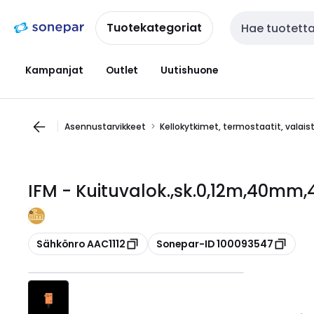
Siirry
Siirry
navigointiin
sisältöön
Tuotekategoriat
Haku
Kampanjat
Outlet
Uutishuone
Asennustarvikkeet
Kellokytkimet, termostaatit, valai
IFM - Kuituvalok.,sk.0,12m,40mm,
Kopioi
Kopioi
Sähkönro AAC1112
Sonepar-ID 100093547