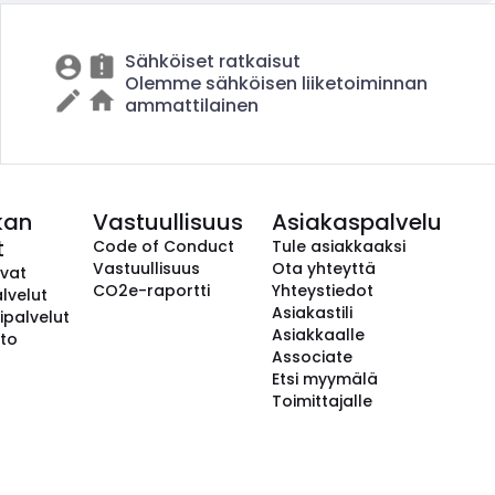
Sähköiset ratkaisut
Olemme sähköisen liiketoiminnan
ammattilainen
kan
Vastuullisuus
Asiakaspalvelu
t
Code of Conduct
Tule asiakkaaksi
Vastuullisuus
Ota yhteyttä
avat
CO2e-raportti
Yhteystiedot
lvelut
Asiakastili
ipalvelut
Asiakkaalle
to
Associate
Etsi myymälä
Toimittajalle