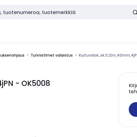
stuksenohjaus
Tunnistimet valaistus
Kuituvalok.,sk.0,12m,40mm,4j
4jPN - OK5008
Kir
teh