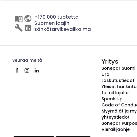
+170 000 tuotetta
Suomen laajin
sähkötarvikevalikoima
Seuraa meitä
Yritys
Sonepar Suomi
Ura
Laskutustiedot
Yleiset hankint
toimittajalle
Speak Up
Code of Condu
Myymälät ja my
yhteystiedot
Sonepar Purpo
Vierailijaohje