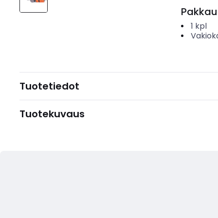
Pakkau
1
kpl
Vakiok
Tuotetiedot
Tuotekuvaus