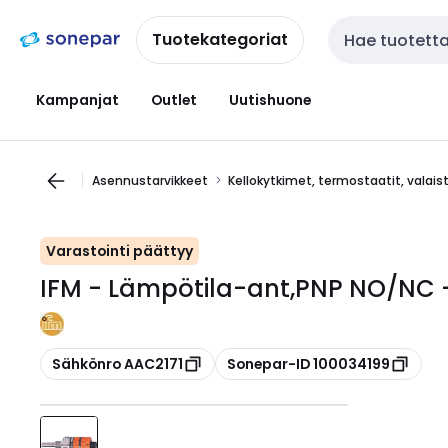
Siirry
Siirry
navigointiin
sisältöön
Tuotekategoriat
Haku
Kampanjat
Outlet
Uutishuone
Asennustarvikkeet
Kellokytkimet, termostaatit, valai
Varastointi päättyy
IFM - Lämpötila-ant,PNP NO/NC 
Kopioi
Kopioi
Sähkönro AAC2171
Sonepar-ID 100034199