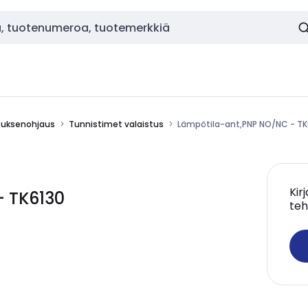
stuksenohjaus
Tunnistimet valaistus
Lämpötila-ant,PNP NO/NC - TK
Kir
- TK6130
teh