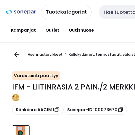
Siirry
Siirry
navigointiin
sisältöön
Tuotekategoriat
Haku
Kampanjat
Outlet
Uutishuone
Asennustarvikkeet
Kellokytkimet, termostaatit, valai
Varastointi päättyy
IFM - LIITINRASIA 2 PAIN./2 MERKK
Kopioi
Kopioi
Sähkönro AAC1511
Sonepar-ID 100073670