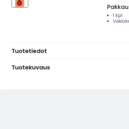
Pakkau
1
kpl
Vakiok
Tuotetiedot
Tuotekuvaus