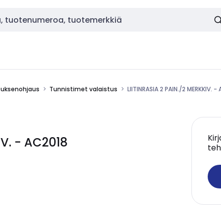
stuksenohjaus
Tunnistimet valaistus
LIITINRASIA 2 PAIN./2 MERKKIV. -
Kir
IV. - AC2018
teh