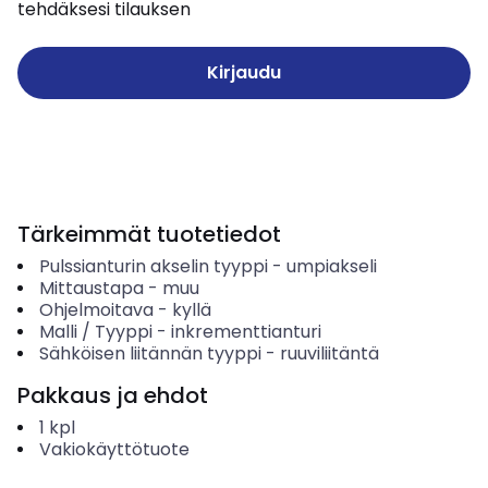
tehdäksesi tilauksen
Kirjaudu
Tärkeimmät tuotetiedot
Pulssianturin akselin tyyppi
-
umpiakseli
Mittaustapa
-
muu
Ohjelmoitava
-
kyllä
Malli / Tyyppi
-
inkrementtianturi
Sähköisen liitännän tyyppi
-
ruuviliitäntä
Pakkaus ja ehdot
1
kpl
Vakiokäyttötuote