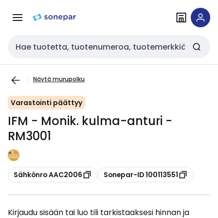
Siirry
Siirry
navigointiin
sisältöön
Haku
Näytä murupolku
Varastointi päättyy
IFM - Monik. kulma-anturi -
RM3001
Kopioi
Kopioi
Sähkönro AAC2006
Sonepar-ID 100113551
Kirjaudu sisään tai luo tili tarkistaaksesi hinnan ja