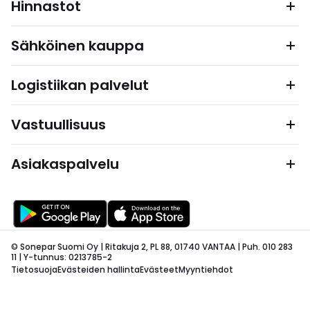
Hinnastot
Sähköinen kauppa
Logistiikan palvelut
Vastuullisuus
Asiakaspalvelu
© Sonepar Suomi Oy | Ritakuja 2, PL 88, 01740 VANTAA | Puh. 010 283
11 | Y-tunnus: 0213785-2
Tietosuoja
Evästeiden hallinta
Evästeet
Myyntiehdot