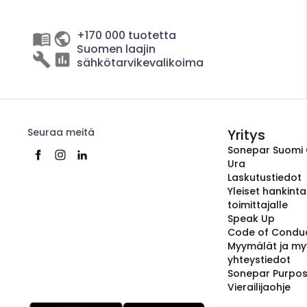
+170 000 tuotetta
Suomen laajin
sähkötarvikevalikoima
Seuraa meitä
Yritys
Sonepar Suomi
Ura
Laskutustiedot
Yleiset hankint
toimittajalle
Speak Up
Code of Condu
Myymälät ja my
yhteystiedot
Sonepar Purpo
Vierailijaohje