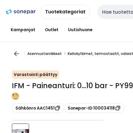
Siirry
Siirry
navigointiin
sisältöön
Tuotekategoriat
Haku
Kampanjat
Outlet
Uutishuone
Asennustarvikkeet
Kellokytkimet, termostaatit, valai
Varastointi päättyy
IFM - Paineanturi: 0...10 bar - PY9
Kopioi
Kopioi
Sähkönro AAC1451
Sonepar-ID 100034118