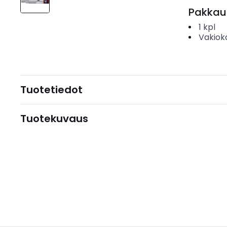
Pakkau
1
kpl
Vakiok
Tuotetiedot
Tuotekuvaus