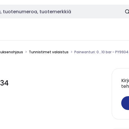
stuksenohjaus
Tunnistimet valaistus
Paineanturi: 0...10 bar - PY9934
Kir
934
teh