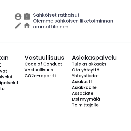
Sähköiset ratkaisut
Olemme sähköisen liiketoiminnan
ammattilainen
kan
Vastuullisuus
Asiakaspalvelu
t
Code of Conduct
Tule asiakkaaksi
Vastuullisuus
Ota yhteyttä
avat
CO2e-raportti
Yhteystiedot
lvelut
Asiakastili
ipalvelut
Asiakkaalle
to
Associate
Etsi myymälä
Toimittajalle