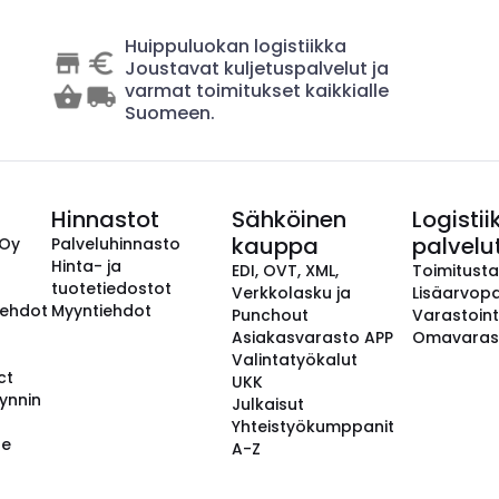
Huippuluokan logistiikka
Joustavat kuljetuspalvelut ja
varmat toimitukset kaikkialle
Suomeen.
Hinnastot
Sähköinen
Logistii
kauppa
palvelu
 Oy
Palveluhinnasto
Hinta- ja
EDI, OVT, XML,
Toimitust
tuotetiedostot
Verkkolasku ja
Lisäarvopa
aehdot
Myyntiehdot
Punchout
Varastoint
Asiakasvarasto APP
Omavaras
Valintatyökalut
ct
UKK
ynnin
Julkaisut
Yhteistyökumppanit
se
A-Z