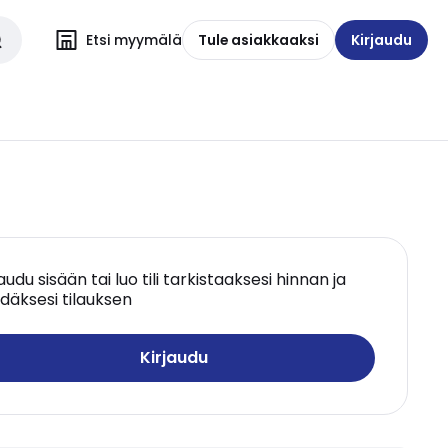
Etsi myymälä
Tule asiakkaaksi
Kirjaudu
jaudu sisään tai luo tili tarkistaaksesi hinnan ja
däksesi tilauksen
Kirjaudu