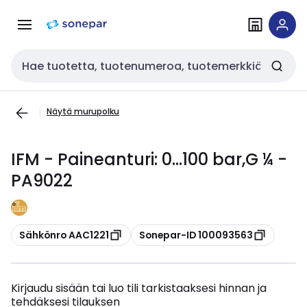
Siirry
Siirry
navigointiin
sisältöön
Haku
Näytä murupolku
IFM - Paineanturi: 0...100 bar,G ¼ -
PA9022
Kopioi
Kopioi
Sähkönro AAC1221
Sonepar-ID 100093563
Kirjaudu sisään tai luo tili tarkistaaksesi hinnan ja
tehdäksesi tilauksen