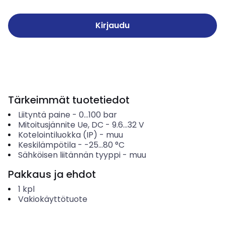
Kirjaudu
Tärkeimmät tuotetiedot
Liityntä paine
-
0...100
bar
Mitoitusjännite Ue, DC
-
9.6...32
V
Kotelointiluokka (IP)
-
muu
Keskilämpötila
-
-25...80
°C
Sähköisen liitännän tyyppi
-
muu
Pakkaus ja ehdot
1
kpl
Vakiokäyttötuote