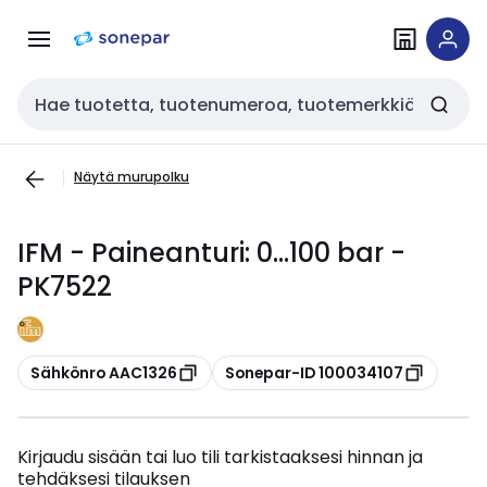
Siirry
Siirry
navigointiin
sisältöön
Haku
Näytä murupolku
IFM - Paineanturi: 0...100 bar -
PK7522
Kopioi
Kopioi
Sähkönro AAC1326
Sonepar-ID 100034107
Kirjaudu sisään tai luo tili tarkistaaksesi hinnan ja
tehdäksesi tilauksen