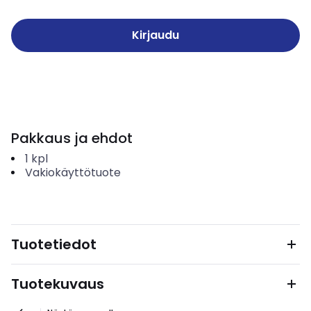
Kirjaudu
Pakkaus ja ehdot
1
kpl
Vakiokäyttötuote
Tuotetiedot
Tuotekuvaus