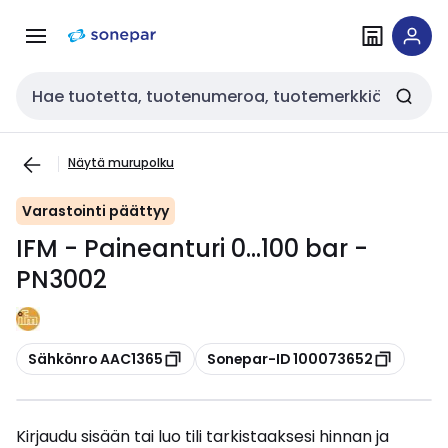
Siirry
Siirry
navigointiin
sisältöön
Haku
Näytä murupolku
Varastointi päättyy
IFM - Paineanturi 0...100 bar -
PN3002
Kopioi
Kopioi
Sähkönro AAC1365
Sonepar-ID 100073652
Kirjaudu sisään tai luo tili tarkistaaksesi hinnan ja