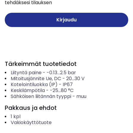
tehdäksesi tilauksen
Kirjaudu
Tärkeimmät tuotetiedot
Liityntä paine
-
-0.13...2.5
bar
Mitoitusjännite Ue, DC
-
20...30
V
Kotelointiluokka (IP)
-
IP67
Keskilämpötila
-
-25...80
°C
Sähköisen liitännän tyyppi
-
muu
Pakkaus ja ehdot
1
kpl
Vakiokäyttötuote