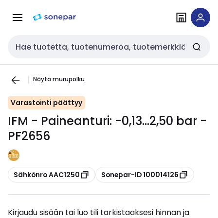
Siirry
Siirry
navigointiin
sisältöön
Haku
Näytä murupolku
Varastointi päättyy
IFM - Paineanturi: -0,13...2,50 bar -
PF2656
Kopioi
Kopioi
Sähkönro AAC1250
Sonepar-ID 100014126
Kirjaudu sisään tai luo tili tarkistaaksesi hinnan ja