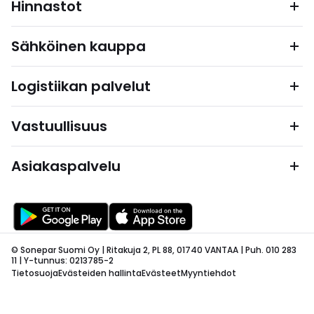
Hinnastot
Sähköinen kauppa
Logistiikan palvelut
Vastuullisuus
Asiakaspalvelu
© Sonepar Suomi Oy | Ritakuja 2, PL 88, 01740 VANTAA | Puh. 010 283
11 | Y-tunnus: 0213785-2
Tietosuoja
Evästeiden hallinta
Evästeet
Myyntiehdot