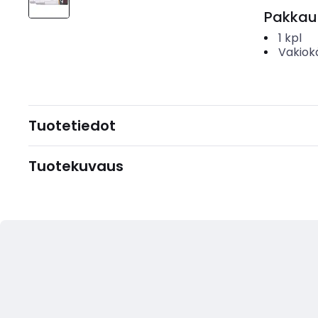
Pakkau
1
kpl
Vakiok
Tuotetiedot
Tuotekuvaus