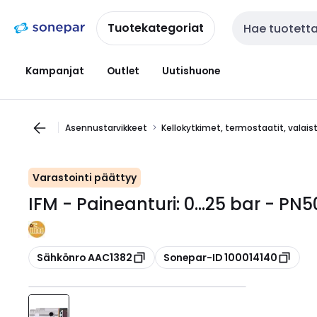
Siirry
Siirry
navigointiin
sisältöön
Tuotekategoriat
Haku
Kampanjat
Outlet
Uutishuone
Asennustarvikkeet
Kellokytkimet, termostaatit, valai
Varastointi päättyy
IFM - Paineanturi: 0...25 bar - PN
Kopioi
Kopioi
Sähkönro AAC1382
Sonepar-ID 100014140