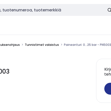
stuksenohjaus
Tunnistimet valaistus
Paineanturi: 0...25 bar - PN500
Kir
5003
teh