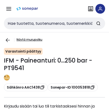
Siirry
Siirry
navigointiin
sisältöön
Haku
Näytä murupolku
Varastointi päättyy
IFM - Paineanturi: 0...250 bar -
PT9541
Kopioi
Kopioi
Sähkönro AAC1438
Sonepar-ID 100053818
Kirjaudu sisään tai luo tili tarkistaaksesi hinnan ja