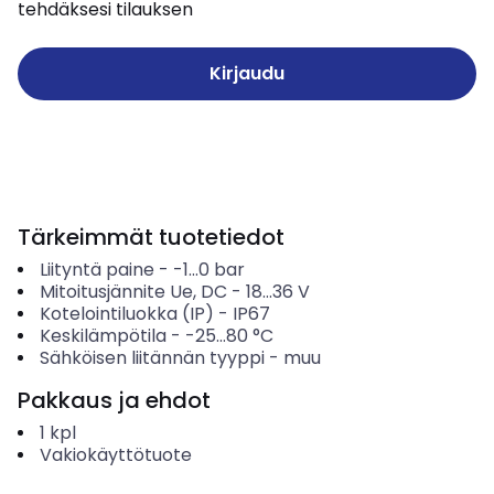
tehdäksesi tilauksen
Kirjaudu
Tärkeimmät tuotetiedot
Liityntä paine
-
-1...0
bar
Mitoitusjännite Ue, DC
-
18...36
V
Kotelointiluokka (IP)
-
IP67
Keskilämpötila
-
-25...80
°C
Sähköisen liitännän tyyppi
-
muu
Pakkaus ja ehdot
1
kpl
Vakiokäyttötuote