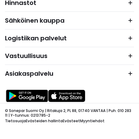
Hinnastot
Sähköinen kauppa
Logistiikan palvelut
Vastuullisuus
Asiakaspalvelu
© Sonepar Suomi Oy | Ritakuja 2, PL 88, 01740 VANTAA | Puh. 010 283
11 | Y-tunnus: 0213785-2
Tietosuoja
Evästeiden hallinta
Evästeet
Myyntiehdot