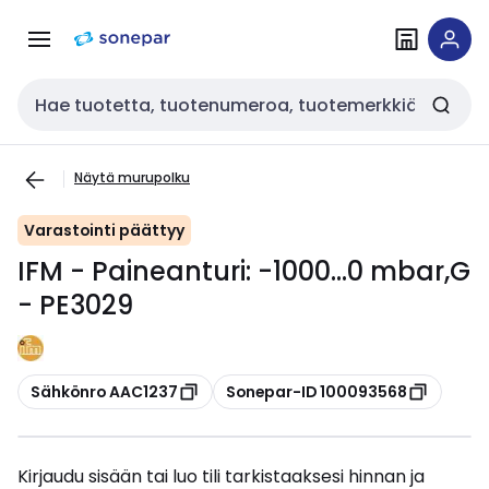
Siirry
Siirry
navigointiin
sisältöön
Haku
Näytä murupolku
Varastointi päättyy
IFM - Paineanturi: -1000...0 mbar,G
- PE3029
Kopioi
Kopioi
Sähkönro AAC1237
Sonepar-ID 100093568
Kirjaudu sisään tai luo tili tarkistaaksesi hinnan ja