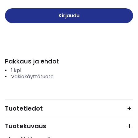
Kirjaudu
Pakkaus ja ehdot
1
kpl
Vakiokäyttötuote
Tuotetiedot
Tuotekuvaus