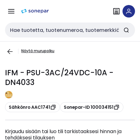
Siirry
Siirry
navigointiin
sisältöön
Haku
Näytä murupolku
IFM - PSU-3AC/24VDC-10A -
DN4033
Kopioi
Kopioi
Sähkönro AAC1741
Sonepar-ID 100034151
Kirjaudu sisään tai luo tili tarkistaaksesi hinnan ja
tehdäksesi tilauksen